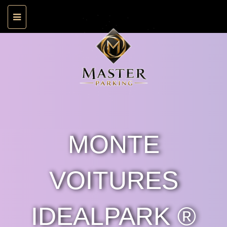
MONTE
VOITURES
IDEALPARK ®