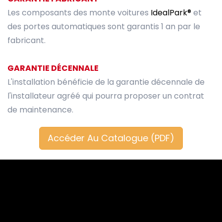
Les composants des monte voitures
IdealPark®
et
des portes automatiques sont garantis 1 an par le
fabricant.
GARANTIE DÉCENNALE
L'installation bénéficie de la garantie décennale de
l'installateur agréé qui pourra proposer un contrat
de maintenance.
Accéder Au Catalogue (PDF)